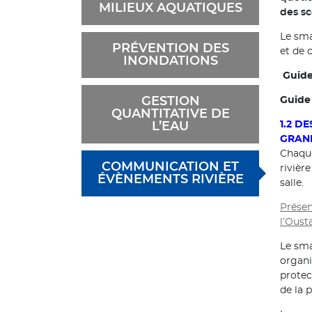
MILIEUX AQUATIQUES
des sc
Le sma
PRÉVENTION DES
et de c
INONDATIONS
Guide
GESTION
Guide 
QUANTITATIVE DE
L’EAU
1.2 D
GRAN
Chaque
COMMUNICATION ET
rivièr
ÉVÈNEMENTS RIVIÈRE
salle.
Présen
l’Oust
Le sma
organi
protec
de la 