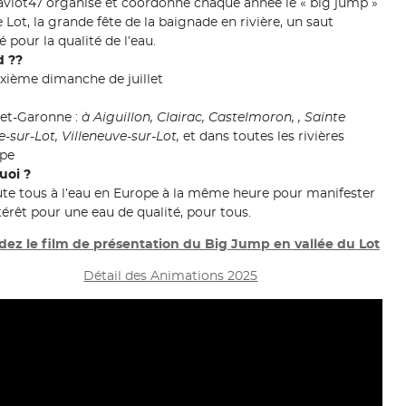
vlot47 organise et coordonne chaque année le « big jump »
e Lot, la grande fête de la baignade en rivière, un saut
 pour la qualité de l’eau.
 ??
xième dimanche de juillet
-et-Garonne :
à Aiguillon, Clairac, Castelmoron, , Sainte
e-sur-Lot, Villeneuve-sur-Lot,
et dans toutes les rivières
ope
uoi ?
te tous à l’eau en Europe à la même heure pour manifester
térêt pour une eau de qualité, pour tous.
ez le film de présentation du Big Jump en vallée du Lot
Détail des Animations 2025