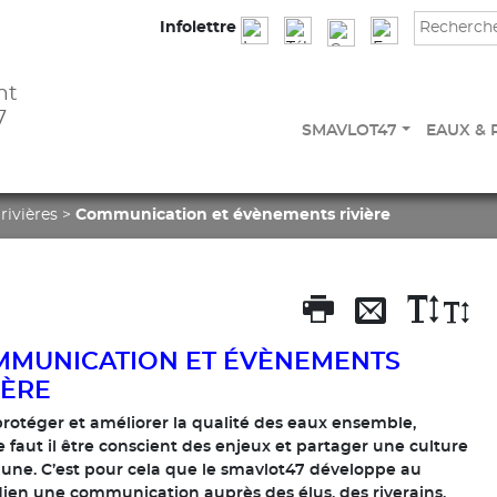
Infolettre
nt
7
SMAVLOT47
EAUX & 
rivières
>
Communication et évènements rivière
MUNICATION ET ÉVÈNEMENTS
IÈRE
rotéger et améliorer la qualité des eaux ensemble,
 faut il être conscient des enjeux et partager une culture
ne. C’est pour cela que le smavlot47 développe au
ien une communication auprès des élus, des riverains,