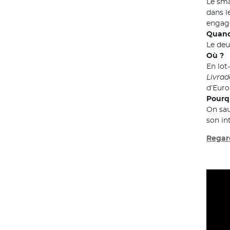
Le sma
dans l
engagé
Quand
Le deu
Où ?
En lot
Livrad
d’Eur
Pourq
On sau
son in
Regard