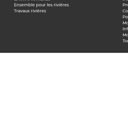
Ensemble pour les rivières
Pr
Travaux rivières
Co
Po
Mo
In
Mo
To