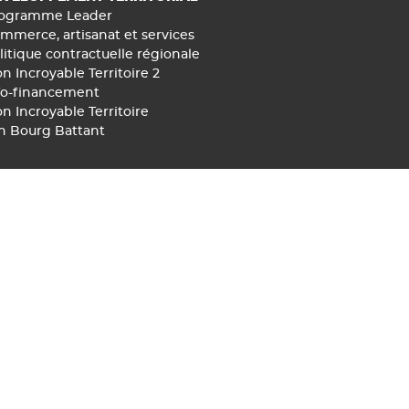
ogramme Leader
mmerce, artisanat et services
litique contractuelle régionale
n Incroyable Territoire 2
fo-financement
n Incroyable Territoire
n Bourg Battant