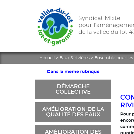
Syndicat Mixte
pour l’aménageme
de la vallée du lot 4
Accueil
>
Eaux & rivières
>
Ensemble pour les 
Dans la même rubrique
DÉMARCHE
COLLECTIVE
COM
RIV
AMÉLIORATION DE LA
QUALITÉ DES EAUX
Pour p
encore
commu
AMÉLIORATION DES
quotid