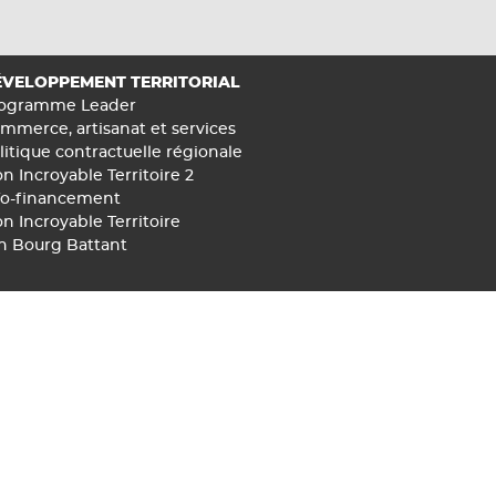
VELOPPEMENT TERRITORIAL
ogramme Leader
mmerce, artisanat et services
litique contractuelle régionale
n Incroyable Territoire 2
fo-financement
n Incroyable Territoire
n Bourg Battant