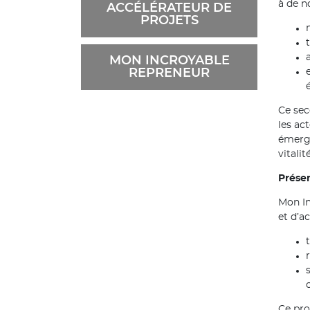
à de n
ACCÉLÉRATEUR DE
PROJETS
MON INCROYABLE
REPRENEUR
Ce sec
les ac
émerge
vitalit
Prése
Mon In
et d’a
Ce pro