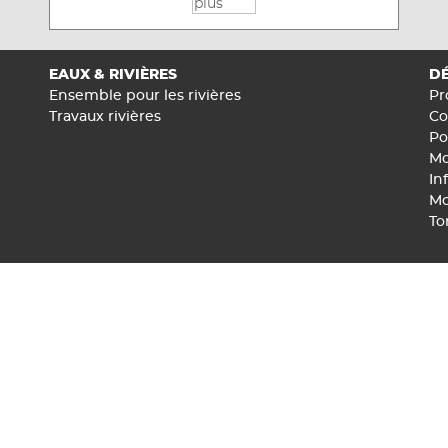
EAUX & RIVIÈRES
DÉ
Ensemble pour les rivières
Pr
Travaux rivières
Co
Po
Mo
In
Mo
To