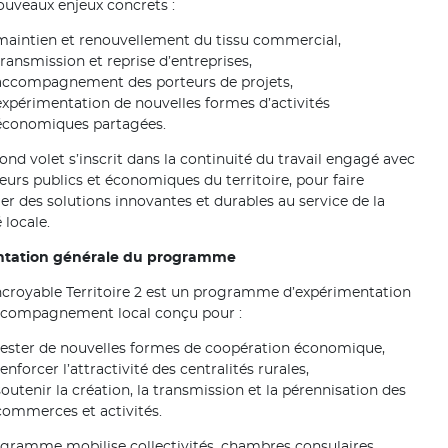
ouveaux enjeux concrets :
maintien et renouvellement du tissu commercial,
transmission et reprise d’entreprises,
accompagnement des porteurs de projets,
expérimentation de nouvelles formes d’activités
économiques partagées.
ond volet s’inscrit dans la continuité du travail engagé avec
teurs publics et économiques du territoire, pour faire
r des solutions innovantes et durables au service de la
é locale.
ntation générale du programme
croyable Territoire 2 est un programme d’expérimentation
ccompagnement local conçu pour :
tester de nouvelles formes de coopération économique,
renforcer l’attractivité des centralités rurales,
soutenir la création, la transmission et la pérennisation des
commerces et activités.
gramme mobilise collectivités, chambres consulaires,